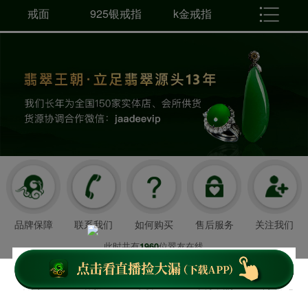
戒面
925银戒指
k金戒指
品牌保障
联系我们
如何购买
售后服务
关注我们
此时共有
位翠友在线
1960
翡翠王朝成立于2008年3月21日
我们以超值好珠宝和舒心服务造福顾客，
首页
客服
下载APP
关于我们
个人中心
云南翡翠王朝网络科技有限公司