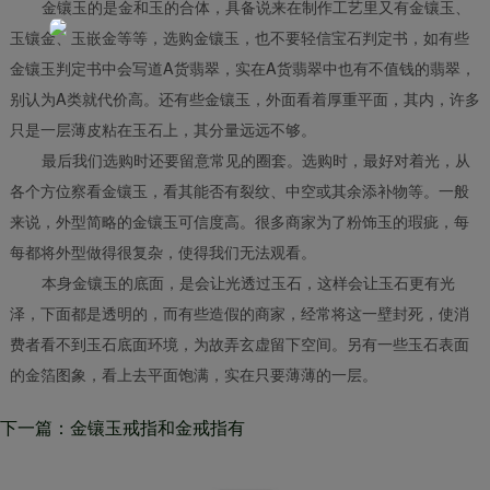
金镶玉的是金和玉的合体，具备说来在制作工艺里又有金镶玉、
玉镶金、玉嵌金等等，选购金镶玉，也不要轻信宝石判定书，如有些
金镶玉判定书中会写道A货翡翠，实在A货翡翠中也有不值钱的翡翠，
别认为A类就代价高。还有些金镶玉，外面看着厚重平面，其内，许多
只是一层薄皮粘在玉石上，其分量远远不够。
最后我们选购时还要留意常见的圈套。选购时，最好对着光，从
各个方位察看金镶玉，看其能否有裂纹、中空或其余添补物等。一般
来说，外型简略的金镶玉可信度高。很多商家为了粉饰玉的瑕疵，每
每都将外型做得很复杂，使得我们无法观看。
本身金镶玉的底面，是会让光透过玉石，这样会让玉石更有光
泽，下面都是透明的，而有些造假的商家，经常将这一壁封死，使消
费者看不到玉石底面环境，为故弄玄虚留下空间。另有一些玉石表面
的金箔图象，看上去平面饱满，实在只要薄薄的一层。
下一篇：金镶玉戒指和金戒指有
些什么区别 金镶玉戒指该如何