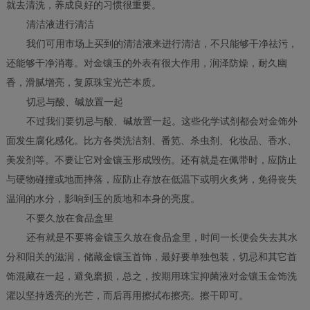
就去清洗，养成良好的习惯很重要。
清洁液进行清洁
我们可用市场上买到的清洁液来进行清洁，不只能够干净祛污，
还能够干净消毒。对金镶玉的外表有很大作用，润泽防燥，耐久幽
香，滑腻增亮，复原珠宝光芒本质。
切忌与酸、碱放置一起
不过我们要切忌与酸、碱放置一起。这些化学试剂都会对金饰外
面发生腐化感化。比方各类洗洁剂、番笕、杀虫剂、化妆品、香水、
美发剂等。不要让它对金镶玉形成毁伤。还有就是在佩带时，应防止
与硬物碰撞或地面摔落，应防止存放在低温下或明火炙烤，免得丧失
温润的水分，影响到玉的质地和本身的亮度。
不要久放在食品盒里
还有就是不要将金镶玉久放在食品盒里，时间一长便会失去其水
分和阳关的滋润，储藏金镶玉首饰，最好要单独包装，切忌和其它首
饰混藏在一起，避免磨损，总之，按期用珠宝抑菌液对金镶玉金饰洗
濯以坚持透亮的光芒，而后再用擦拭布擦亮。擦干即可。