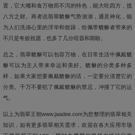
置，它大嘴和食万物而不泻的特色，能大吃四方，揽
八方之财。再者说翡翠貔貅气势汹汹，通灵神化，能
为人们洗涤心里的浮华和烦躁，给佩带貔貅者带来的
不只是夸姣祝愿，也多了几分喧嚣和期盼。
总之，翡翠貔貅可以包容万物，在日常生活中佩戴貔
貅可以为主人带来幸运和美好。貔貅的分类多种多
样，如果大家想要佩戴貔貅的话，一定要分清楚它的
分类。千万不要犯了佩戴貔貅的禁忌，冲撞了它的运
气。
以上为
翡翠王朝
www.jaadee.com为您整理的翡翠相关
知识，如有更多翡翠相关需求，欢迎在各大应用市场