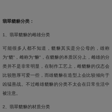
翡翠貔貅
分类：
1、
翡翠貔貅
的雌雄分类
可能很多人都不知道，貔貅其实是分公母的，雄称
为“貔”，雌称为“貅”，在貔貅的本质区分上，雌雄的分
类并不是非常明显，在制作工艺上，雌貔貅的仪态会
比较憨厚可爱一些，而雄貔貅在造型上会比较倾向于
凶猛善战。不过雌雄貔貅的分类不太会在日常生活中
被注意。
2、
翡翠貔貅
的材质分类