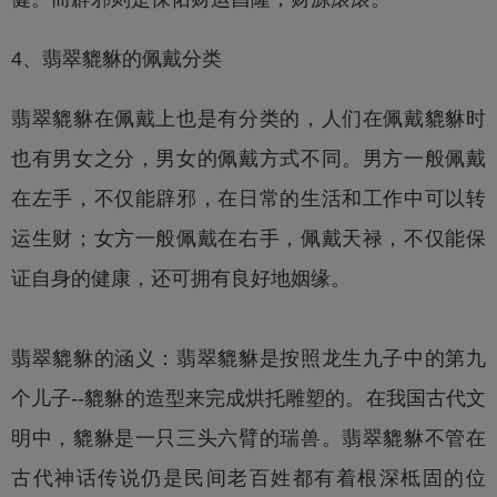
4、翡翠貔貅的佩戴分类
翡翠貔貅在佩戴上也是有分类的，人们在佩戴貔貅时
也有男女之分，男女的佩戴方式不同。男方一般佩戴
在左手，不仅能辟邪，在日常的生活和工作中可以转
运生财；女方一般佩戴在右手，佩戴天禄，不仅能保
证自身的健康，还可拥有良好地姻缘。
翡翠貔貅的涵义：翡翠貔貅是按照龙生九子中的第九
个儿子--貔貅的造型来完成烘托雕塑的。在我国古代文
明中，貔貅是一只三头六臂的
瑞兽
。翡翠貔貅不管在
古代神话传说仍是民间老百姓都有着根深柢固的位