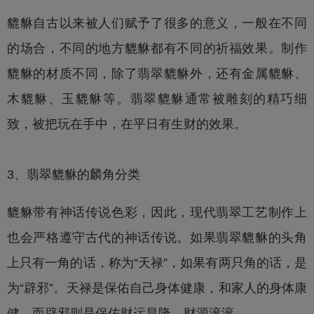
貔貅自古以来被人们赋予了很多的意义，一般在不同
的场合，不同的地方貔貅都有不同的祈福效果。制作
貔貅的材质不同，除了
翡翠貔貅
外，还有金属貔貅、
木貔貅、玉貔貅等。
翡翠貔貅
通常被雕刻的精巧细
致，被把玩在手中，在平日有生财的效果。
3、
翡翠貔貅
的麟角分类
貔貅带有神话传说色彩，因此，现代翡翠工艺制作上
也会严格遵守古代的神话传说。如果翡翠貔貅的头角
上只有一角的话，称为“天禄”，如果有两只角的话，是
为“辟邪”。天禄是保佑自己身体健康，和家人的身体康
健。而辟邪则是保佑财运昌隆，财源滚滚。