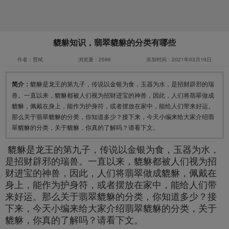
貔貅知识，翡翠貔貅的分类有哪些
作者：贾斌
浏览量：2596
添加时间：2021年03月19日
简介：
貔貅是龙王的第九子，传说以金银为食，玉器为水，是招财辟邪的瑞
兽。一直以来，貔貅都被人们视为招财进宝的神兽，因此，人们将翡翠做成
貔貅，佩戴在身上，能作为护身符，或者摆放在家中，能给人们带来好运。
那么关于翡翠貔貅的分类，你知道多少？接下来，今天小编来给大家介绍翡
翠貔貅的分类，关于貔貅，你真的了解吗？请看下文。
貔貅
是龙王的第九子，传说以金银为食，玉器为水，
是招财辟邪的
瑞兽
。一直以来，
貔貅
都被人们视为招
财进宝的神兽，因此，人们将翡翠做成
貔貅
，佩戴在
身上，能作为护身符，或者摆放在家中，能给人们带
来好运。那么关于
翡翠貔貅
的分类，你知道多少？接
下来，今天小编来给大家介绍
翡翠貔貅
的分类，关于
貔貅
，你真的了解吗？请看下文。