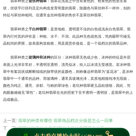
翡翠种类之
金丝种翡翠
：翡翠在浅底之中含有黄色的、橙黄色的色形呈条
状，丝状平行排列且定向构造发育明显的翡翠，除颜色与翠丝种不一样外，别的
特征与翠丝种相同。但通常金丝种翡翠的售价不及翠丝种翡翠。
翡翠种类之
干白种翡翠
：是质地粗、透明度不佳的白色或浅灰白色翡翠。翡
翠内行对其的评价是：种粗、水干、不润。此品种无色或色浅，凭肉眼即可碰见
晶粒间的界限，故表面构造粗糙，用及观赏价值低，是一个低档次的翡翠品种。
翡翠种类之
玻璃种和冰种
的区分：冰种翡翠无色或少色，冰种的特征是外层
表面上光泽非常好，半透明至透明，清亮似冰，给人以冰清玉莹感觉。若冰种翡
翠中有絮花状或断断续续的脉带状的蓝颜色，则称像这样翡翠为“蓝花冰”，是冰种
翡翠中一个通常的品种。而玻璃种，通常具玻璃光泽，其质地精致纯净无瑕疵，
颜色为纯正、通亮、浓郁、匀称的翠绿色；老坑种翡翠硬玉晶粒很细，因此，凭
肉眼极难碰见“翠性”；老坑种翡翠在光的照射下呈半透明一透明状，是翡翠中的上
品或极品。
上一页:
翡翠的种类有哪些 翡翠饰品档次分级是怎么一回事
下一页:
翡翠的种类这么多 到底什么样的翡翠适合自己