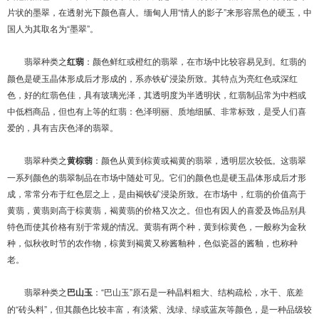
片状的墨翠，在透射光下颜色喜人。缅甸人用“情人的影子”来形容黑色的硬玉，中
国人为其取名为“墨翠”。
翡翠种类之
红翡
：颜色鲜红或橙红的翡翠，在市场中比较容易见到。红翡的
颜色是硬玉晶体形成后才形成的，系赤铁矿浸染所致。其特点为亮红色或深红
色，好的红翡色佳，具有玻璃光泽，其透明度为半透明状，红翡制品常为中档或
中低档商品，但也有上等的红翡：色泽明丽、质地细腻、非常标致，是受人们喜
爱的，具有吉庆色泽的翡翠。
翡翠种类之
黄棕翡
：颜色从黄到棕黄或褐黄的翡翠，透明层次较低。这翡翠
一系列颜色的翡翠制品在市场中随处可见。它们的颜色也是硬玉晶体形成后才形
成，常常分布于红色层之上，是由褐铁矿浸染所致。在市场中，红翡的价值高于
黄翡，黄翡则高于棕黄翡，褐黄翡的价格又次之。但也有因人的喜爱及饰品别具
特色而使其价格有别于常规的情况。黄翡有两个种，黄到棕黄色，一般称为金秋
种，似秋收时节的农作物，棕黄到褐黄又称酱釉种，色似瓷器的酱釉，也称种
老。
翡翠种类之
巴山玉
：“巴山玉”原石是一种晶料粗大、结构疏松，水干、底差
的“砖头料”，但其颜色比较丰富，有淡紫、浅绿、绿或蓝灰等颜色，是一种品级较