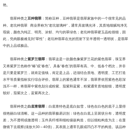
艳。
翡翠种类之
豆种翡翠
：简称豆种，豆种翡翠是翡翠家族中的一个很常见的品
种。老坑种翡翠 商业界称为“老坑玻璃种”，通常具玻璃光泽，其质地细腻纯净无
瑕疵，颜色为纯正、明亮、浓郁、均匀的翠绿色；老坑种翡翠硬玉晶粒很细，因
此，凭肉眼极难见到“翠性”；老坑种翡翠在光的照射下呈半透明一透明状，是翡翠
中的上品或极品。
翡翠种类之
紫罗兰翡翠
：翡翠这是一款颜色像紫罗兰花的紫色翡翠，珠宝界
又将紫罗兰色称作“椿”或“春色”。具备“春色”的翡翠有高、中、低各个档次，并非
是只要是紫罗兰，就肯定值钱，肯定是上品，还须结合质地、透明度、工艺打造
水平等质量指标实行综合评价。翡翠上的紫色通常不深，翡翠界依照紫色色彩深
浅不一样，将翡翠中紫色划分成粉紫、茄紫和蓝紫，粉紫通常质地较细，透明度
较好，茄紫次之，蓝紫再次之。
翡翠种类之
白底青翡翠
：白底青特色是底白如雪，绿色在白色的底子上显得
很艳丽白绿清晰。这一品种的翡翠极易识别：绿色在白底上呈斑状分布，透明度
差，为不透明或微透明；玉件具纤维和细粒镶嵌构造，但以细粒构造为主；在显
微镜下去观察(须放大30～40倍)，其表面上通常孔眼或凹凸不平的构造。该品种