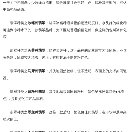
一般为中档翡翠，少数绿白清晰、绿色璀璨且色形好，色、底极其平衡的，可达
中高档品品级。
翡翠种类之
冰糯种翡翠
：翡翠冰糯种通常指的是透明度好、水头好的糯化种
可达到冰种水平的一款翡翠品种，为了区别普通的糯化种，像这样的也叫冰种化
底。
翡翠种类之
芙蓉种翡翠
：简称芙蓉种，这一品种的翡翠通常为淡绿色，不含
黄色彩，绿得较为清澈、纯正，有时其底子略带粉红色。
翡翠种类之
马牙种翡翠
：其质地固然较细，但不透明，表面上的光泽如同瓷
器。
翡翠种类之
藕粉种翡翠
：其质地精致如同藕粉种，颜色呈浅粉紫红色(浅春
色)，是良好的工艺品原料。
翡翠种类之
翠丝种翡翠
：这是一款质地、颜色俱佳的翡翠，在市场中属中高
档次的玉。