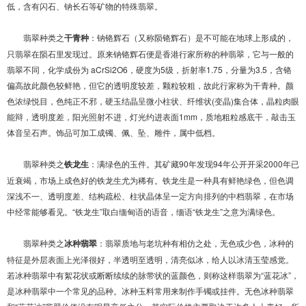
低，含有闪石、钠长石等矿物的特殊翡翠。
翡翠种类之
干青种
：钠铬辉石（又称陨铬辉石）是不可能在地球上形成的，
只翡翠在陨石里发现过。原来钠铬辉石便是香港行家所称的种翡翠，它与一般的
翡翠不同，化学成份为 aCrSi2O6，硬度为5级，折射率1.75，分量为3.5，含铬
偏高故此颜色较鲜艳，但它的透明度较差，颗粒较粗，故此行家称为干青种。颜
色浓绿悦目，色纯正不邪，硬玉结晶呈微小柱状、纤维状(变晶)集合体，晶粒肉眼
能辩，透明度差，阳光照射不进，灯光约进表面1mm，质地粗粒感底干，敲击玉
体音呈石声。饰品可加工成镯、佩、坠、雕件，属中低档。
翡翠种类之
铁龙生
：满绿色的玉件。其矿藏90年发现94年公开开采2000年已
近衰竭，市场上成色好的铁龙生尤为稀有。铁龙生是一种具有鲜艳绿色，但色调
深浅不一、透明度差、结构疏松、柱状晶体呈一定方向排列的中档翡翠，在市场
中经常能够看见。“铁龙生”取白缅甸语的语音，缅语“铁龙生”之意为满绿色。
翡翠种类之
冰种翡翠
：翡翠质地与老坑种有相仿之处，无色或少色，冰种的
特征是外层表面上光泽很好，半透明至透明，清亮似冰，给人以冰清玉莹感觉。
若冰种翡翠中有絮花状或断断续续的脉带状的蓝颜色，则称这样翡翠为“蓝花冰”，
是冰种翡翠中一个常见的品种。冰种玉料常用来制作手镯或挂件。无色冰种翡翠