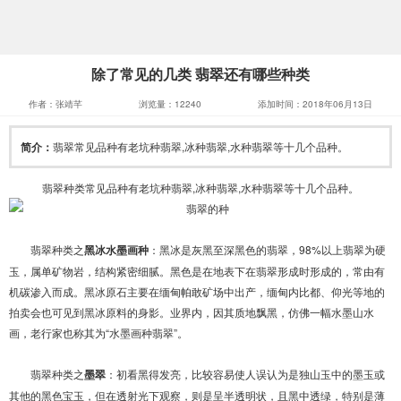
除了常见的几类 翡翠还有哪些种类
作者：张靖芊
浏览量：12240
添加时间：2018年06月13日
简介：
翡翠常见品种有老坑种翡翠,冰种翡翠,水种翡翠等十几个品种。
翡翠种类常见品种有老坑种翡翠,冰种翡翠,水种翡翠等十几个品种。
翡翠种类之
黑冰水墨画种
：黑冰是灰黑至深黑色的翡翠，98%以上翡翠为硬
玉，属单矿物岩，结构紧密细腻。黑色是在地表下在翡翠形成时形成的，常由有
机碳渗入而成。黑冰原石主要在缅甸帕敢矿场中出产，缅甸内比都、仰光等地的
拍卖会也可见到黑冰原料的身影。业界内，因其质地飘黑，仿佛一幅水墨山水
画，老行家也称其为“水墨画种翡翠”。
翡翠种类之
墨翠
：初看黑得发亮，比较容易使人误认为是独山玉中的墨玉或
其他的黑色宝玉，但在透射光下观察，则是呈半透明状，且黑中透绿，特别是薄