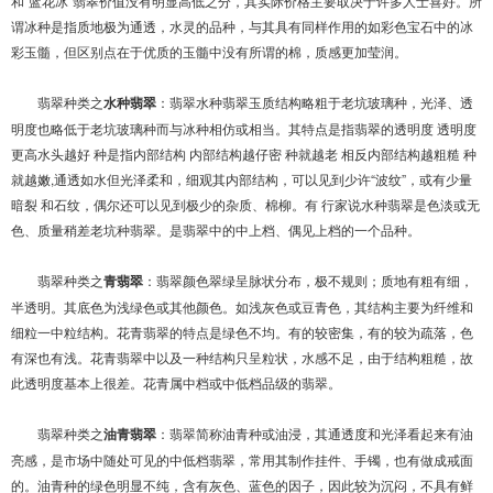
和“蓝花冰”翡翠价值没有明显高低之分，其实际价格主要取决于许多人士喜好。所
谓冰种是指质地极为通透，水灵的品种，与其具有同样作用的如彩色宝石中的冰
彩玉髓，但区别点在于优质的玉髓中没有所谓的棉，质感更加莹润。
翡翠种类之
水种翡翠
：翡翠水种翡翠玉质结构略粗于老坑玻璃种，光泽、透
明度也略低于老坑玻璃种而与冰种相仿或相当。其特点是指翡翠的透明度 透明度
更高水头越好 种是指内部结构 内部结构越仔密 种就越老 相反内部结构越粗糙 种
就越嫩,通透如水但光泽柔和，细观其内部结构，可以见到少许“波纹”，或有少量
暗裂 和石纹，偶尔还可以见到极少的杂质、棉柳。有 行家说水种翡翠是色淡或无
色、质量稍差老坑种翡翠。是翡翠中的中上档、偶见上档的一个品种。
翡翠种类之
青翡翠
：翡翠颜色翠绿呈脉状分布，极不规则；质地有粗有细，
半透明。其底色为浅绿色或其他颜色。如浅灰色或豆青色，其结构主要为纤维和
细粒一中粒结构。花青翡翠的特点是绿色不均。有的较密集，有的较为疏落，色
有深也有浅。花青翡翠中以及一种结构只呈粒状，水感不足，由于结构粗糙，故
此透明度基本上很差。花青属中档或中低档品级的翡翠。
翡翠种类之
油青翡翠
：翡翠简称油青种或油浸，其通透度和光泽看起来有油
亮感，是市场中随处可见的中低档翡翠，常用其制作挂件、手镯，也有做成戒面
的。油青种的绿色明显不纯，含有灰色、蓝色的因子，因此较为沉闷，不具有鲜