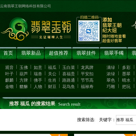
云南翡翠王朝网络科技有限公司
首页
翡翠新品
超值推荐
翡翠挂件
翡翠手镯
|
|
|
|
|
|
|
观音
玉佛
如意
福瓜
玉白菜
龙凤牌
满绿
多彩
|
|
|
|
|
|
|
叶子
葫芦
瑞兽
关公
喜福贵
平安扣
浓绿
墨翠
|
|
|
|
|
|
|
麒麟
方牌
佛手
生肖
路路通
节节高
翠色
晴水
|
|
|
|
|
|
|
金蟾
貔貅
人物
财豆
花鸟鱼
福禄寿
巧雕
把玩
推荐 福瓜 的搜索结果
Search result
搜索筛选: 关键字：