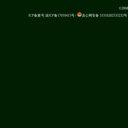
©20
ICP备案号:滇ICP备17010415号
/
滇公网安备 53310202533232号