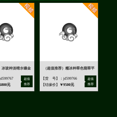
）冰玻种淡晴水镶金
（超值推荐）糯冰种翠色翡翠平
599767
【货 号】：jd599766
超值
超值
推荐
推荐
6800元
【结缘价】
￥9500元