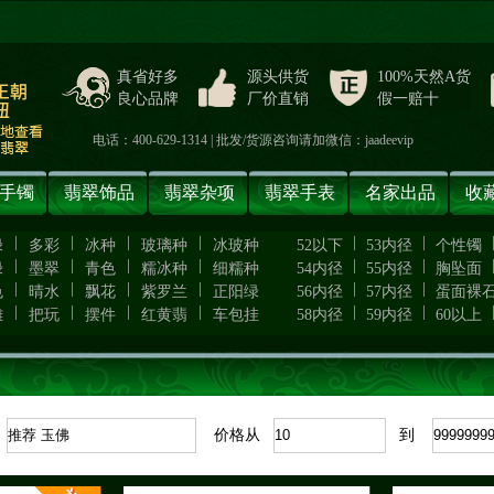
真省好多
源头供货
100%天然A货
良心品牌
厂价直销
假一赔十
电话：400-629-1314 | 批发/货源咨询请加微信：jaadeevip
手镯
翡翠饰品
翡翠杂项
翡翠手表
名家出品
收
|
|
|
|
|
|
绿
多彩
冰种
玻璃种
冰玻种
52以下
53内径
个性镯
|
|
|
|
|
|
绿
墨翠
青色
糯冰种
细糯种
54内径
55内径
胸坠面
|
|
|
|
|
|
色
晴水
飘花
紫罗兰
正阳绿
56内径
57内径
蛋面裸
|
|
|
|
|
|
雕
把玩
摆件
红黄翡
车包挂
58内径
59内径
60以上
：
价格从
到