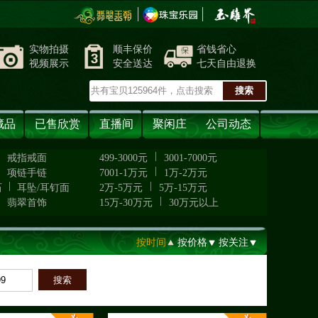
实物拍摄
顺丰保价
省钱省心
视频展示
安全送达
七天自由退换
藏品
已售欣赏
直播间
聚闲庄
公司动态
|
|
戒指戒面
499-3000元
3001-7000元
|
|
项链手链
7001-1万元
1万-2万元
|
|
石
耳坠/耳钉面
2万-5万元
5万-15万元
|
|
翡翠首饰
15万-30万元
30万元以上
按时间
按价格
按关注