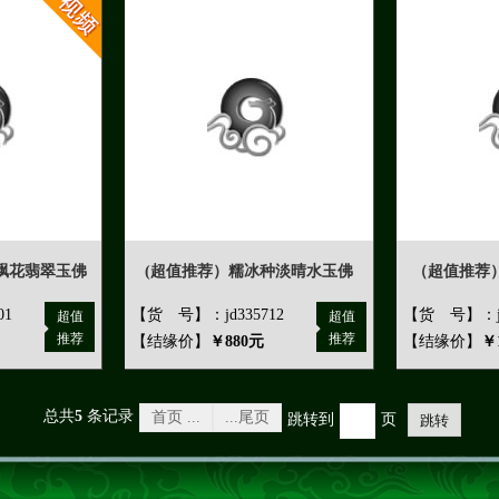
飘花翡翠玉佛
(超值推荐）糯冰种淡晴水玉佛
（超值推荐
01
【货 号】：jd335712
【货 号】：jd
超值
超值
推荐
推荐
【结缘价】
￥880元
【结缘价】
￥
总共
5
条记录
首页 ...
...尾页
跳转到
页
跳转