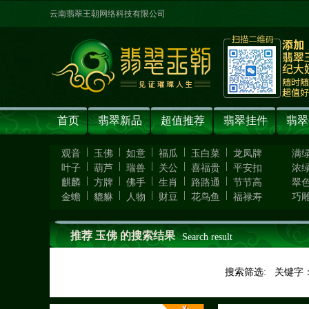
云南翡翠王朝网络科技有限公司
首页
翡翠新品
超值推荐
翡翠挂件
翡翠
|
|
|
|
|
观音
玉佛
如意
福瓜
玉白菜
龙凤牌
满
|
|
|
|
|
叶子
葫芦
瑞兽
关公
喜福贵
平安扣
浓
|
|
|
|
|
麒麟
方牌
佛手
生肖
路路通
节节高
翠
|
|
|
|
|
金蟾
貔貅
人物
财豆
花鸟鱼
福禄寿
巧
推荐 玉佛 的搜索结果
Search result
搜索筛选: 关键字