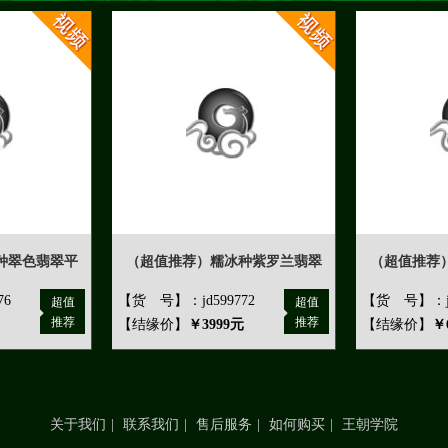
种翠色翡翠平
（超值推荐）糯冰种紫罗兰翡翠
（超值推荐
76
【货 号】：jd599772
【货 号】：jd
超值
超值
推荐
推荐
【结缘价】
￥3999元
【结缘价】
￥
关于我们
|
联系我们
|
售后服务
|
如何购买
|
王朝学院