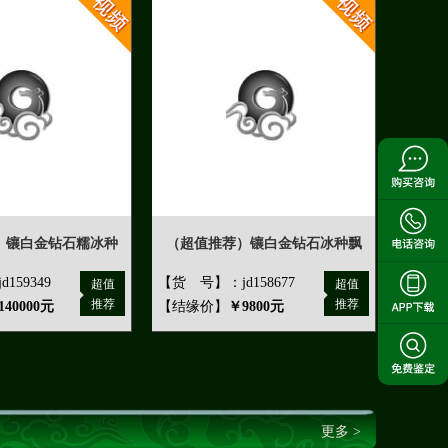
）镶白金钻石糯冰种
（超值推荐）镶白金钻石冰种飘
159349
【货 号】：jd158677
超值
超值
推荐
推荐
140000元
【结缘价】
￥9800元
更多 >