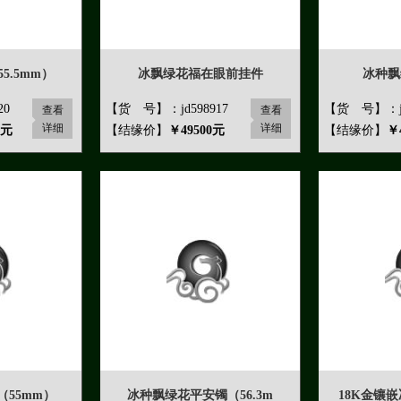
5.5mm）
冰飘绿花福在眼前挂件
冰种飘
20
【货 号】：jd598917
【货 号】：jd
查看
查看
详细
详细
0元
【结缘价】
￥49500元
【结缘价】
￥
55mm）
冰种飘绿花平安镯（56.3m
18K金镶