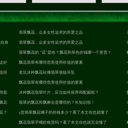
翡翠飘花，众多女性追求的所爱之品
 自身
翡翠飘花，众多女性追求的所爱之品
翡翠飘花的 “花”是啥？飘花和单色价钱哪一个更贵？
这好
飘花翡翠有哪些危害使用价值的要素
值得
老坑冰种飘花站佛翡翠项链吊坠
飘花翡翠有哪些危害使用价值的要素
彻底
冰种飘花翡翠叶片，应当如何保养和配戴呢？
飘花
翡翠的飘花和飘癣全是哪些的？长知识啦！
花？
a货翡翠飘花镯子的价格多少？看了本文你也就懂了
飘花翡翠手镯价格贵吗？看了本文你也就完全懂了