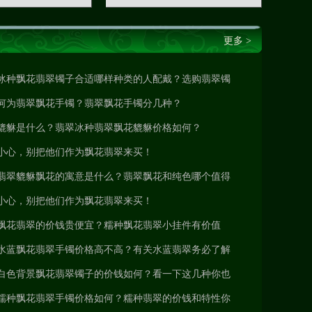
更多 >
冰种飘花翡翠镯子合适哪样种类的人配戴？选购翡翠镯
子考虑到的要素
何为翡翠飘花手镯？翡翠飘花手镯分几种？
貔貅是什么？翡翠冰种翡翠飘花貔貅价格如何？
小心，别把他们作为飘花翡翠来买！
翡翠貔貅飘花的寓意是什么？翡翠飘花和纯色哪个值得
入手？
小心，别把他们作为飘花翡翠来买！
飘花翡翠的价钱贵便宜？糯种飘花翡翠小挂件有价值
吗？
水蓝飘花翡翠手镯价格高不高？有关水蓝翡翠务必了解
的专业知识
白色背景飘花翡翠镯子的价钱如何？看一下这几种你也
就懂了
糯种飘花翡翠手镯价格如何？糯种翡翠的价钱和特性你