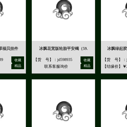
翠福贝挂件
冰飘花宽版轮胎平安镯（59.
冰飘绿起胶
39
【货 号】：jd598935
【货 号】：jd
收藏
收藏
精品
精品
联系客服询价
【结缘价】
￥