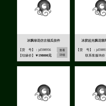
冰飘绿花仿古福瓜挂件
冰胶起光飘花翡
【货 号】：jd598956
【货 号】：jd5989
查看
详细
【结缘价】
￥198000元
联系客服询价