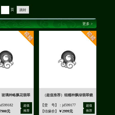
页
跳转
更多 >
）玻璃种略飘花翡翠
（超值推荐）细糯种飘绿翡翠貔
599182
【货 号】：jd599177
超值
超值
推荐
推荐
7900元
【结缘价】
￥2999元