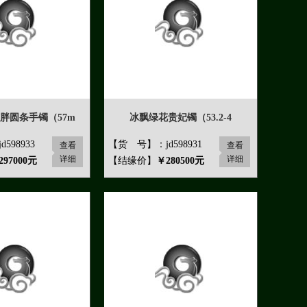
胖圆条手镯（57m
冰飘绿花贵妃镯（53.2-4
598933
【货 号】：jd598931
查看
查看
详细
详细
297000元
【结缘价】
￥280500元