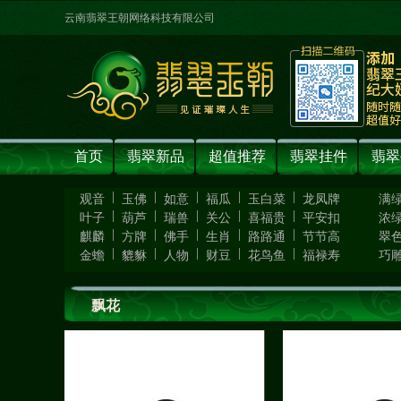
云南翡翠王朝网络科技有限公司
首页
翡翠新品
超值推荐
翡翠挂件
翡翠
|
|
|
|
|
观音
玉佛
如意
福瓜
玉白菜
龙凤牌
满
|
|
|
|
|
叶子
葫芦
瑞兽
关公
喜福贵
平安扣
浓
|
|
|
|
|
麒麟
方牌
佛手
生肖
路路通
节节高
翠
|
|
|
|
|
金蟾
貔貅
人物
财豆
花鸟鱼
福禄寿
巧
飘花