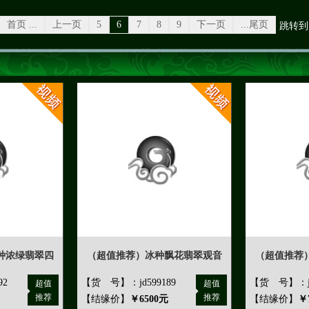
首页 ...
上一页
5
6
7
8
9
下一页
...尾页
跳转到
种浓绿翡翠四
（超值推荐）冰种飘花翡翠观音
（超值推荐
92
【货 号】：jd599189
【货 号】：jd
超值
超值
推荐
推荐
【结缘价】
￥6500元
【结缘价】
￥