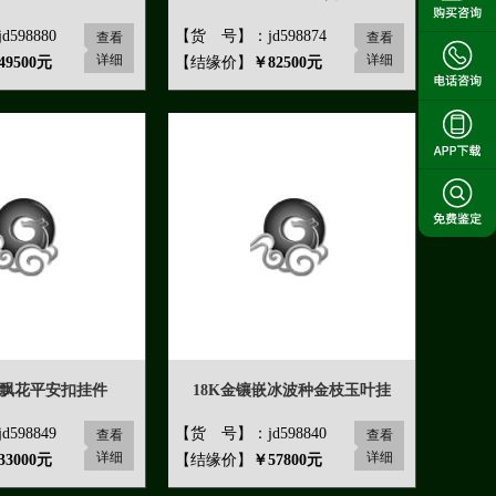
598880
【货 号】：jd598874
查看
查看
详细
详细
49500元
【结缘价】
￥82500元
飘花平安扣挂件
18K金镶嵌冰波种金枝玉叶挂
598849
【货 号】：jd598840
查看
查看
详细
详细
33000元
【结缘价】
￥57800元