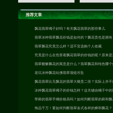
推荐文章
飘花翡翠镯子好吗？有关飘花翡翠的那些事儿
翡翠冰种翡翠飘花价钱是如何的？飘花贵也是拥有
的原因
翡翠飘花究竟怎么样？适不宜选购个人收藏
究竟是什么在危害着飘花翡翠的价钱的呢？原来是
多个啊！
翡翠貔貅飘花的寓意是什么？翡翠飘花和纯色哪个
入手？
老坑冰种飘花站佛翡翠项链吊坠
飘花翡翠比无飘花的翡翠大概贵二倍？实际上并不
是
冰种飘花翡翠镯子的价钱怎样？这关键由镯子中的
所决策
带藓的翡翠手镯价格高吗？如何判断翡翠的藓和飘
饰品千万！要如何判断翡翠各式各样的癣和飘花？