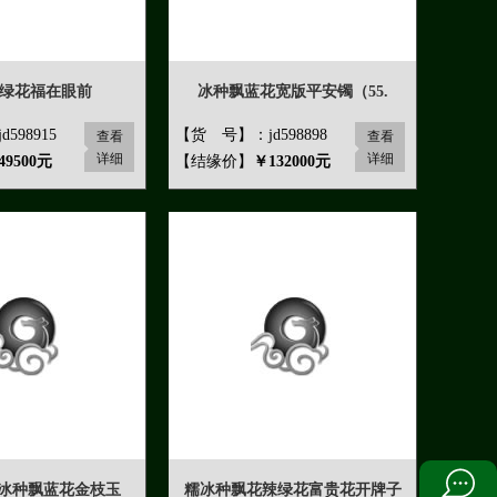
绿花福在眼前
冰种飘蓝花宽版平安镯（55.
598915
【货 号】：jd598898
查看
查看
详细
详细
49500元
【结缘价】
￥132000元
嵌冰种飘蓝花金枝玉
糯冰种飘花辣绿花富贵花开牌子