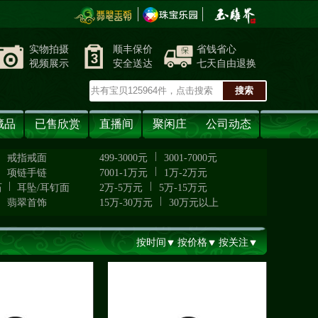
实物拍摄
顺丰保价
省钱省心
视频展示
安全送达
七天自由退换
藏品
已售欣赏
直播间
聚闲庄
公司动态
|
|
戒指戒面
499-3000元
3001-7000元
|
|
项链手链
7001-1万元
1万-2万元
|
|
石
耳坠/耳钉面
2万-5万元
5万-15万元
|
|
翡翠首饰
15万-30万元
30万元以上
按时间
按价格
按关注