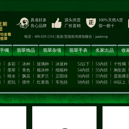
真省好多
源头供货
100%天然A货
良心品牌
厂价直销
假一赔十
电话：400-629-1314 | 批发/货源咨询请加微信：jaadeevip
手镯
翡翠饰品
翡翠杂项
翡翠手表
名家出品
收
|
|
|
|
|
|
绿
多彩
冰种
玻璃种
冰玻种
52以下
53内径
个性镯
|
|
|
|
|
|
绿
墨翠
青色
糯冰种
细糯种
54内径
55内径
胸坠面
|
|
|
|
|
|
色
晴水
飘花
紫罗兰
正阳绿
56内径
57内径
蛋面裸
|
|
|
|
|
|
雕
把玩
摆件
红黄翡
车包挂
58内径
59内径
60以上