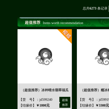
总共
6273
条记录
超值推荐
Items worth recommendation
（超值推荐）冰种晴水翡翠福瓜
（超值推荐）糯冰
【货 号】：jd599240
【货 号】：jd5991
超值
推荐
【结缘价】
￥1800元
【结缘价】
￥3300元