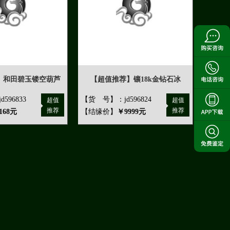
】和田碧玉镂空葫芦
【超值推荐】镶18k金钻石冰
596833
【货 号】：jd596824
超值
超值
推荐
推荐
168元
【结缘价】
￥9999元