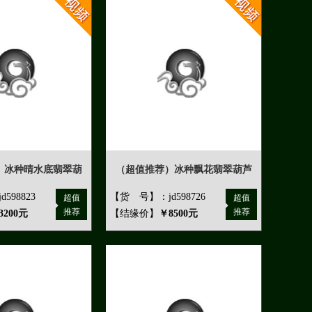
）冰种晴水底翡翠葫
（超值推荐）冰种飘花翡翠葫芦
598823
【货 号】：jd598726
超值
超值
推荐
推荐
3200元
【结缘价】
￥8500元