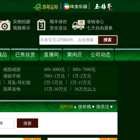
实物拍摄
顺丰保价
省钱省心
视频展示
安全送达
七天自由退换
藏品
已售欣赏
直播间
聚闲庄
公司动态
|
|
戒指戒面
499-3000元
3001-7000元
|
|
项链手链
7001-1万元
1万-2万元
|
|
石
耳坠/耳钉面
2万-5万元
5万-15万元
|
|
翡翠首饰
15万-30万元
30万元以上
按时间
按价格
按关注