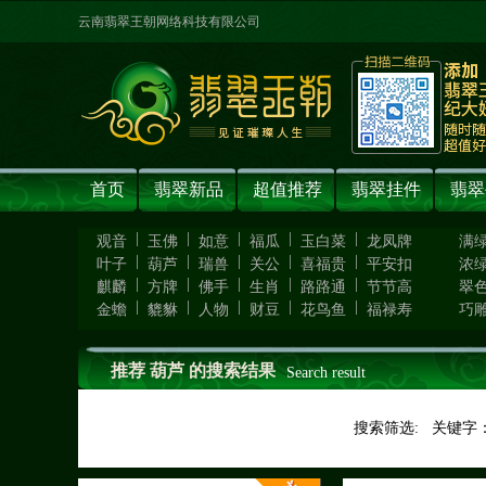
云南翡翠王朝网络科技有限公司
首页
翡翠新品
超值推荐
翡翠挂件
翡翠
|
|
|
|
|
观音
玉佛
如意
福瓜
玉白菜
龙凤牌
满
|
|
|
|
|
叶子
葫芦
瑞兽
关公
喜福贵
平安扣
浓
|
|
|
|
|
麒麟
方牌
佛手
生肖
路路通
节节高
翠
|
|
|
|
|
金蟾
貔貅
人物
财豆
花鸟鱼
福禄寿
巧
推荐 葫芦 的搜索结果
Search result
搜索筛选: 关键字