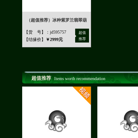
（超值推荐）冰种紫罗兰翡翠葫
【货 号】：jd595757
超值
推荐
【结缘价】
￥2999元
超值推荐
Items worth recommendation