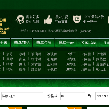
真省好多
源头供货
100%天然A货
良心品牌
厂价直销
假一赔十
电话：400-629-1314 | 批发/货源咨询请加微信：jaadeevip
手镯
翡翠饰品
翡翠杂项
翡翠手表
名家出品
收
|
|
|
|
|
|
绿
多彩
冰种
玻璃种
冰玻种
52以下
53内径
个性镯
|
|
|
|
|
|
绿
墨翠
青色
糯冰种
细糯种
54内径
55内径
胸坠面
|
|
|
|
|
|
色
晴水
飘花
紫罗兰
正阳绿
56内径
57内径
蛋面裸
|
|
|
|
|
|
雕
把玩
摆件
红黄翡
车包挂
58内径
59内径
60以上
：
价格从
到