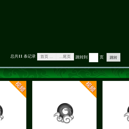
总共
11
条记录
首页 ...
...尾页
跳转到
页
跳转