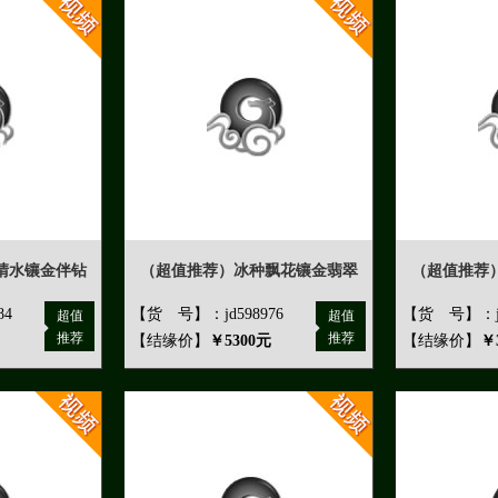
晴水镶金伴钻
（超值推荐）冰种飘花镶金翡翠
（超值推荐
84
【货 号】：jd598976
【货 号】：jd
超值
超值
推荐
推荐
【结缘价】
￥5300元
【结缘价】
￥