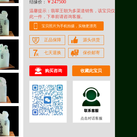
￥247500
结缘价：
温馨提示：翡翠王朝为多渠道销售，该宝贝仅
此一件，下单前请咨询客服。
宝贝照片为手机拍摄，实物更漂亮
正品保障
源头供货
七天退换
保价邮寄
购买咨询
收藏此宝贝
点击对话客服