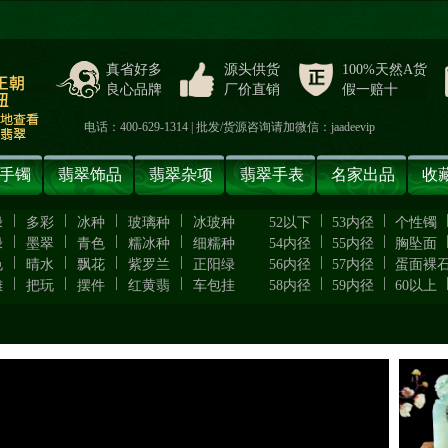
真省好多
源头供货
100%天然A货
良心品牌
厂价直销
假一赔十
电话：400-629-1314 | 批发/货源咨询请加微信：jaadeevip
手镯
翡翠饰品
翡翠杂项
翡翠手表
名家出品
收
|
|
|
|
|
|
绿
多彩
冰种
玻璃种
冰玻种
52以下
53内径
个性镯
|
|
|
|
|
|
绿
墨翠
青色
糯冰种
细糯种
54内径
55内径
胸坠面
|
|
|
|
|
|
色
晴水
飘花
紫罗兰
正阳绿
56内径
57内径
蛋面裸
|
|
|
|
|
|
雕
把玩
摆件
红黄翡
车包挂
58内径
59内径
60以上