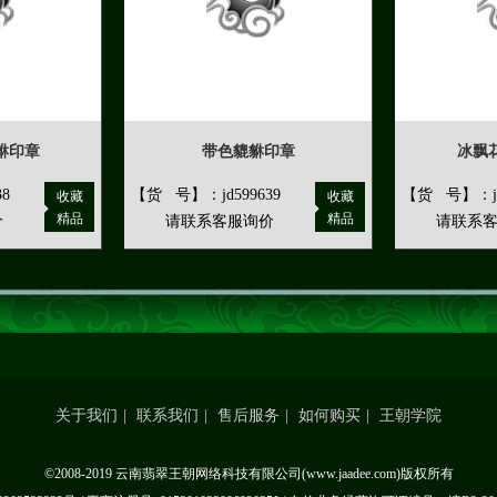
貅印章
带色貔貅印章
冰飘
8
【货 号】：jd599639
【货 号】：jd
收藏
收藏
精品
精品
价
请联系客服询价
请联系
关于我们
|
联系我们
|
售后服务
|
如何购买
|
王朝学院
©2008-2019 云南翡翠王朝网络科技有限公司(www.jaadee.com)版权所有