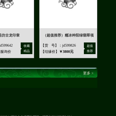
花仿古龙印章
（超值推荐）糯冰种阳绿翡翠项
599642
【货 号】：jd599826
收藏
超值
精品
推荐
客服询价
【结缘价】
￥3800元
更多 >