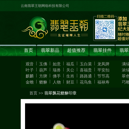
云南翡翠王朝网络科技有限公司
首页
翡翠新品
超值推荐
翡翠挂件
翡翠
|
|
|
|
|
观音
玉佛
如意
福瓜
玉白菜
龙凤牌
满
|
|
|
|
|
叶子
葫芦
瑞兽
关公
喜福贵
平安扣
浓
|
|
|
|
|
麒麟
方牌
佛手
生肖
路路通
节节高
翠
|
|
|
|
|
金蟾
貔貅
人物
财豆
花鸟鱼
福禄寿
巧
首页
>> 翡翠飘花貔貅印章