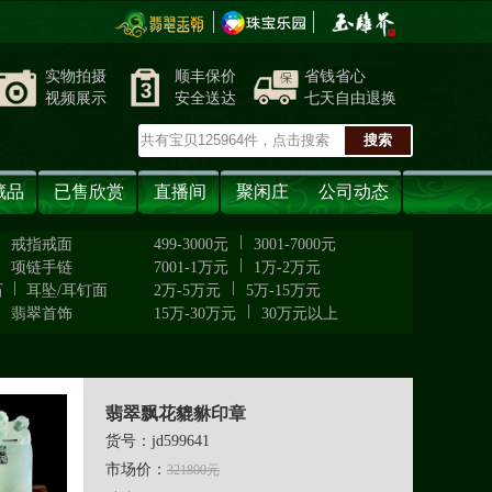
实物拍摄
顺丰保价
省钱省心
视频展示
安全送达
七天自由退换
藏品
已售欣赏
直播间
聚闲庄
公司动态
|
|
戒指戒面
499-3000元
3001-7000元
|
|
项链手链
7001-1万元
1万-2万元
|
|
石
耳坠/耳钉面
2万-5万元
5万-15万元
|
|
翡翠首饰
15万-30万元
30万元以上
翡翠飘花貔貅印章
货号：jd599641
市场价：
321800元