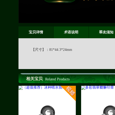
宝贝详情
术语说明
翠友须知
【尺寸】：
81*44.3*24mm
相关宝贝
Related Products