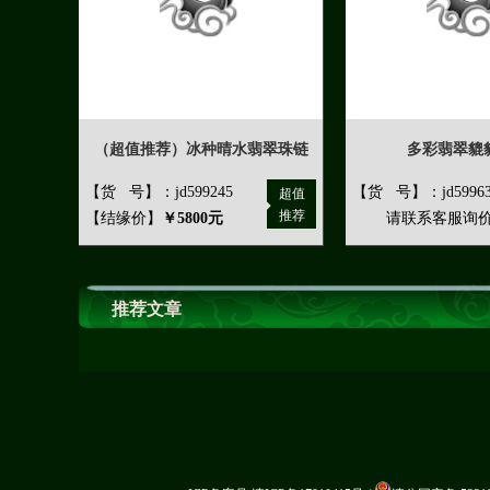
（超值推荐）冰种晴水翡翠珠链
多彩翡翠貔
【货 号】：jd599245
【货 号】：jd59963
超值
推荐
【结缘价】
￥5800元
请联系客服询
推荐文章