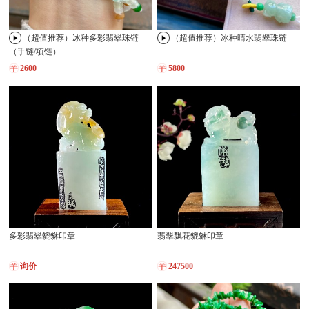
（超值推荐）冰种多彩翡翠珠链
（超值推荐）冰种晴水翡翠珠链
（手链/项链）
2600
5800
多彩翡翠貔貅印章
翡翠飘花貔貅印章
询价
247500