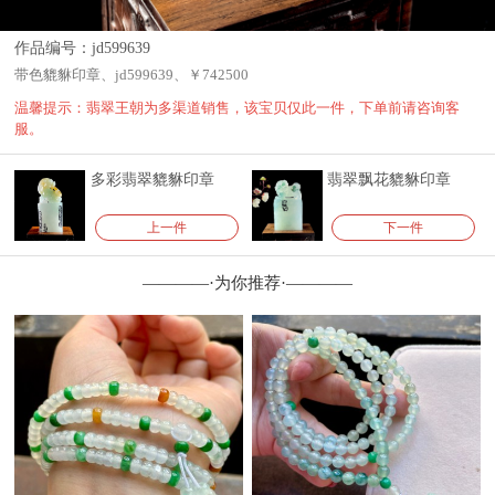
作品编号：jd599639
带色貔貅印章、jd599639、￥742500
温馨提示：翡翠王朝为多渠道销售，该宝贝仅此一件，下单前请咨询客
服。
多彩翡翠貔貅印章
翡翠飘花貔貅印章
上一件
下一件
————·为你推荐·————