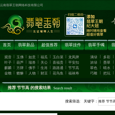
云南翡翠王朝网络科技有限公司
首页
翡翠新品
超值推荐
翡翠挂件
翡翠手镯
|
|
|
|
|
|
|
观音
玉佛
如意
福瓜
玉白菜
龙凤牌
满绿
多彩
|
|
|
|
|
|
|
叶子
葫芦
瑞兽
关公
喜福贵
平安扣
浓绿
墨翠
|
|
|
|
|
|
|
麒麟
方牌
佛手
生肖
路路通
节节高
翠色
晴水
|
|
|
|
|
|
|
金蟾
貔貅
人物
财豆
花鸟鱼
福禄寿
巧雕
把玩
推荐 节节高 的搜索结果
Search result
搜索筛选: 关键字：