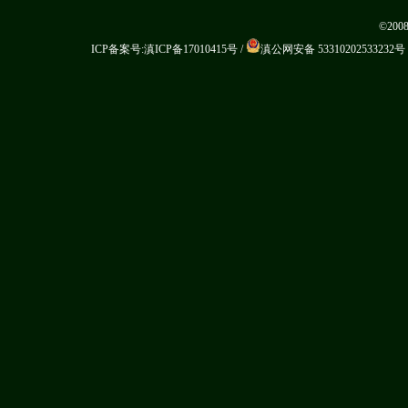
©20
ICP备案号:滇ICP备17010415号
/
滇公网安备 53310202533232号