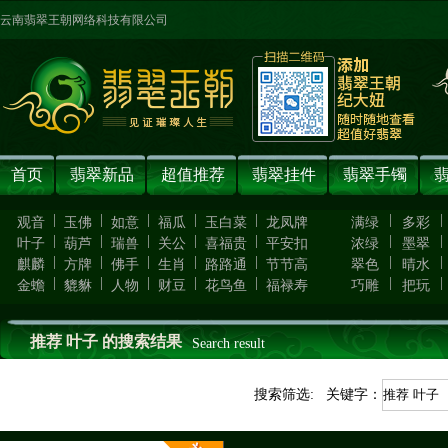
云南翡翠王朝网络科技有限公司
首页
翡翠新品
超值推荐
翡翠挂件
翡翠手镯
|
|
|
|
|
|
|
观音
玉佛
如意
福瓜
玉白菜
龙凤牌
满绿
多彩
|
|
|
|
|
|
|
叶子
葫芦
瑞兽
关公
喜福贵
平安扣
浓绿
墨翠
|
|
|
|
|
|
|
麒麟
方牌
佛手
生肖
路路通
节节高
翠色
晴水
|
|
|
|
|
|
|
金蟾
貔貅
人物
财豆
花鸟鱼
福禄寿
巧雕
把玩
推荐 叶子 的搜索结果
Search result
搜索筛选: 关键字：