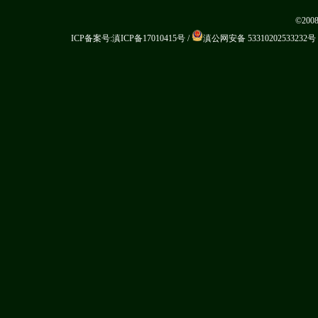
©20
ICP备案号:滇ICP备17010415号
/
滇公网安备 53310202533232号