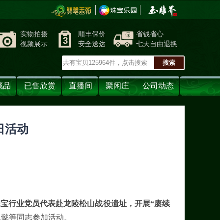
实物拍摄
顺丰保价
省钱省心
视频展示
安全送达
七天自由退换
藏品
已售欣赏
直播间
聚闲庄
公司动态
日活动
宝行业党员代表赴龙陵松山战役遗址，开展“赓续
思懿等同志参加活动。