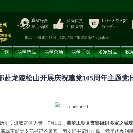
真省好多
源头供货
100%天然A货
良心品牌
厂价直销
假一赔十
电话：400-629-1314 | 批发/货源咨询请加微信：jaadeevip
手镯
翡翠饰品
翡翠杂项
翡翠手表
名家出品
收
赴龙陵松山开展庆祝建党105周年主题党
历史，汲取奋进力量，7月1日，
翡翠王朝党支部组织多宝之城珠
。
翡翠王朝党支部书记谷泉音、团支部书记杜佳磊、党员代表刘