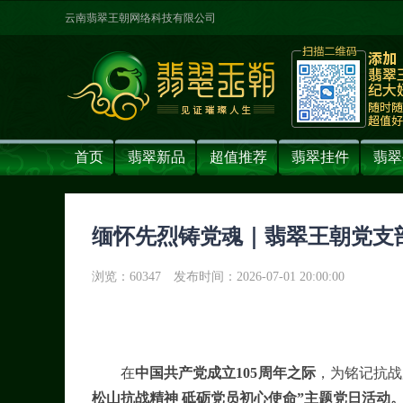
云南翡翠王朝网络科技有限公司
首页
翡翠新品
超值推荐
翡翠挂件
翡翠
缅怀先烈铸党魂｜翡翠王朝党支部
浏览：60347
发布时间：2026-07-01 20:00:00
在
中国共产党成立105周年之际
，为铭记抗战
松山抗战精神 砥砺党员初心使命”主题党日活动